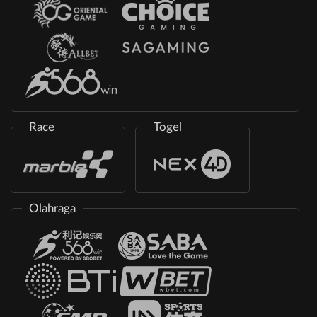
Race
Togel
Olahraga