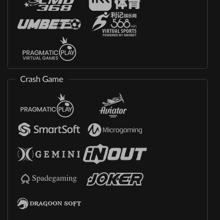
Crash Game