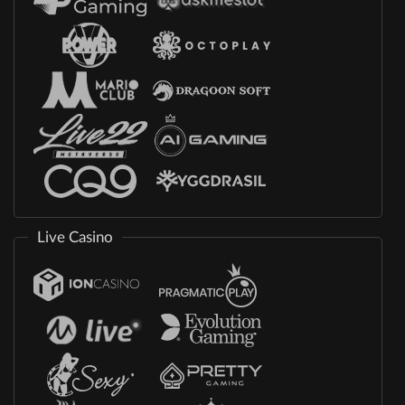
Live Casino