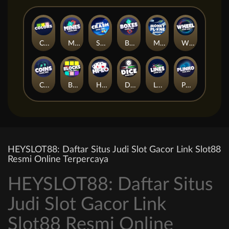
Colors
Mines
Speed Crash
Boxes
Moneyplane
Wheel
Coins
Blocks
Hi-Lo
DICE
Lines
Plinko
HEYSLOT88: Daftar Situs Judi Slot Gacor Link Slot88
Resmi Online Terpercaya
HEYSLOT88: Daftar Situs
Judi Slot Gacor Link
Slot88 Resmi Online