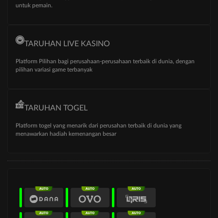
untuk pemain.
TARUHAN LIVE KASINO
Platform Pilihan bagi perusahaan-perusahaan terbaik di dunia, dengan
pilihan variasi game terbanyak
TARUHAN TOGEL
Platform togel yang menarik dari perusahan terbaik di dunia yang
menawarkan hadiah kemenangan besar