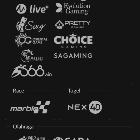
Race
Togel
Olahraga