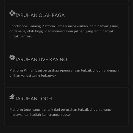
TARUHAN OLAHRAGA
Sportsbook Gaming Platform Terbaik menawarkan lebih banyak game,
odds yang lebih tinggi, dan menyediakan pilihan yang lebih banyak
untuk pemain.
TARUHAN LIVE KASINO
Platform Pilihan bagi perusahaan-perusahaan terbaik di dunia, dengan
pilihan variasi game terbanyak
TARUHAN TOGEL
Platform togel yang menarik dari perusahan terbaik di dunia yang
menawarkan hadiah kemenangan besar