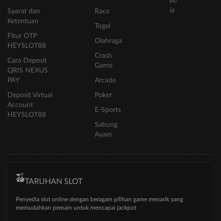
Syarat dan
Race
Ketentuan
Togel
Fitur OTP
Olahraga
HEYSLOT88
Crash
Cara Deposit
Game
QRIS NEXUS
PAY
Arcade
Deposit Virtual
Poker
Account
E-Sports
HEYSLOT88
Sabung
Ayam
TARUHAN SLOT
Penyedia slot online dengan beragam pilihan game menarik yang
memudahkan pemain untuk mencapai jackpot