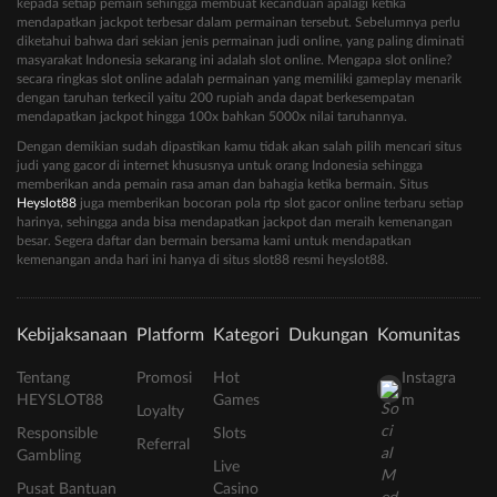
kepada setiap pemain sehingga membuat kecanduan apalagi ketika
mendapatkan jackpot terbesar dalam permainan tersebut. Sebelumnya perlu
diketahui bahwa dari sekian jenis permainan judi online, yang paling diminati
masyarakat Indonesia sekarang ini adalah slot online. Mengapa slot online?
secara ringkas slot online adalah permainan yang memiliki gameplay menarik
dengan taruhan terkecil yaitu 200 rupiah anda dapat berkesempatan
mendapatkan jackpot hingga 100x bahkan 5000x nilai taruhannya.
Dengan demikian sudah dipastikan kamu tidak akan salah pilih mencari situs
judi yang gacor di internet khususnya untuk orang Indonesia sehingga
memberikan anda pemain rasa aman dan bahagia ketika bermain. Situs
Heyslot88
juga memberikan bocoran pola rtp slot gacor online terbaru setiap
harinya, sehingga anda bisa mendapatkan jackpot dan meraih kemenangan
besar. Segera daftar dan bermain bersama kami untuk mendapatkan
kemenangan anda hari ini hanya di situs slot88 resmi heyslot88.
Kebijaksanaan
Platform
Kategori
Dukungan
Komunitas
Tentang
Promosi
Hot
Instagra
HEYSLOT88
Games
m
Loyalty
Responsible
Slots
Referral
Gambling
Live
Pusat Bantuan
Casino