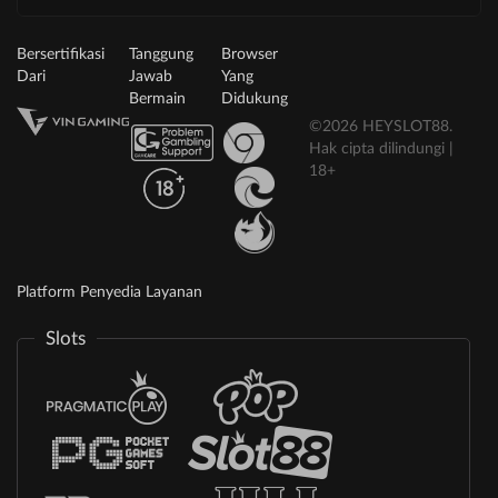
Bersertifikasi
Tanggung
Browser
Dari
Jawab
Yang
Bermain
Didukung
©2026 HEYSLOT88.
Hak cipta dilindungi |
18+
Platform Penyedia Layanan
Slots