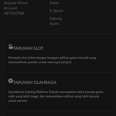
Deposit Virtual
Poker
Account
E-Sports
HEYSLOT88
Sabung
Ayam
TARUHAN SLOT
Penyedia slot online dengan beragam pilihan game menarik yang
memudahkan pemain untuk mencapai jackpot
TARUHAN OLAHRAGA
Sportsbook Gaming Platform Terbaik menawarkan lebih banyak game,
odds yang lebih tinggi, dan menyediakan pilihan yang lebih banyak
untuk pemain.