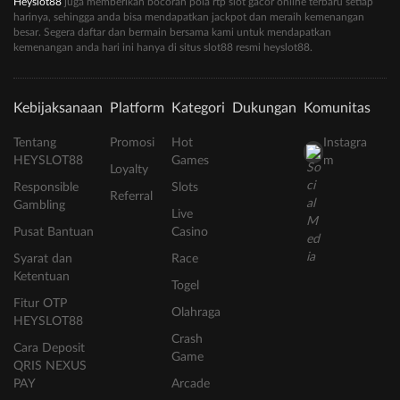
Heyslot88
juga memberikan bocoran pola rtp slot gacor online terbaru setiap
harinya, sehingga anda bisa mendapatkan jackpot dan meraih kemenangan
besar. Segera daftar dan bermain bersama kami untuk mendapatkan
kemenangan anda hari ini hanya di situs slot88 resmi heyslot88.
Kebijaksanaan
Platform
Kategori
Dukungan
Komunitas
Tentang
Promosi
Hot
Instagra
HEYSLOT88
Games
m
Loyalty
Responsible
Slots
Referral
Gambling
Live
Pusat Bantuan
Casino
Syarat dan
Race
Ketentuan
Togel
Fitur OTP
Olahraga
HEYSLOT88
Crash
Cara Deposit
Game
QRIS NEXUS
PAY
Arcade