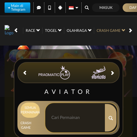
Main di
MASUK
DAF
Telegram
VE CASINO
RACE
TOGEL
OLAHRAGA
CRASH GAME
AR
AVIATOR
SEMUA
PERMAINAN
CRASH
GAME