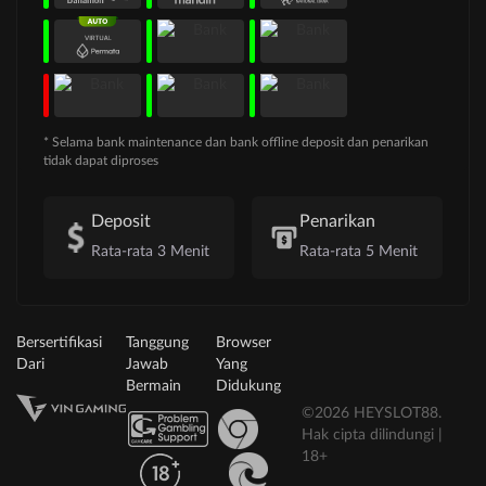
* Selama bank maintenance dan bank offline deposit dan penarikan
tidak dapat diproses
Deposit
Penarikan
Rata-rata 3 Menit
Rata-rata 5 Menit
Bersertifikasi
Tanggung
Browser
Dari
Jawab
Yang
Bermain
Didukung
©2026 HEYSLOT88.
Hak cipta dilindungi |
18+