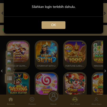
Silahkan login terlebih dahulu.
HOT GAMES
SLOTS
LIVE CASINO
RACE
TOGEL
OL
OK
Game Populer
GATES OF OLYMPUS POP
STORM OF SETH 2
FORTUNE GARUDA 1000
WUKONG - BLACK SCATTER
SWEET BONANZA 2500
POKER WIN
Beranda
Promosi
Masuk
Hub. Kami
Akun Saya