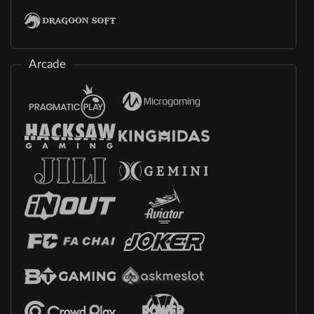
Arcade