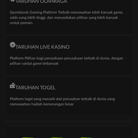
TARUHAN OLAHRAGA
Sportsbook Gaming Platform Terbaik menawarkan lebih banyak game,
odds yang lebih tinggi, dan menyediakan pilihan yang lebih banyak
untuk pemain.
TARUHAN LIVE KASINO
Platform Pilihan bagi perusahaan-perusahaan terbaik di dunia, dengan
pilihan variasi game terbanyak
TARUHAN TOGEL
Platform togel yang menarik dari perusahan terbaik di dunia yang
menawarkan hadiah kemenangan besar