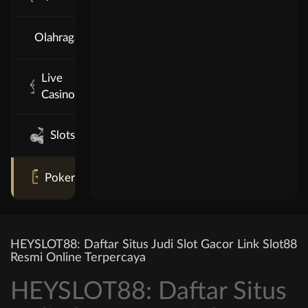
Olahraga
Live
Casino
Slots
Poker
HEYSLOT88: Daftar Situs Judi Slot Gacor Link Slot88
Resmi Online Terpercaya
HEYSLOT88: Daftar Situs