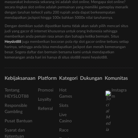
masyarakat Indonesia sekarang ini adalah slot online. Mengapa slot online?
secara ringkas slot online adalah permainan yang memiliki gameplay menarik
dengan taruhan terkecil yaitu 200 rupiah anda dapat berkesempatan
mendapatkan jackpot hingga 100x bahkan 5000x nilai taruhannya.
Dengan demikian sudah dipastikan kamu tidak akan salah pilih mencari situs
judi yang gacor di internet khususnya untuk orang Indonesia sehingga
memberikan anda pemain rasa aman dan bahagia ketika bermain. Situs
Heyslot88
juga memberikan bocoran pola rtp slot gacor online terbaru setiap
harinya, sehingga anda bisa mendapatkan jackpot dan meraih kemenangan
besar. Segera daftar dan bermain bersama kami untuk mendapatkan
kemenangan anda hari ini hanya di situs slot88 resmi heyslot88.
Kebijaksanaan
Platform
Kategori
Dukungan
Komunitas
Tentang
Promosi
Hot
Instagra
HEYSLOT88
Games
m
Loyalty
Responsible
Slots
Referral
Gambling
Live
Pusat Bantuan
Casino
Syarat dan
Race
Ketentuan