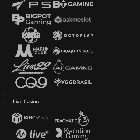
Live Casino