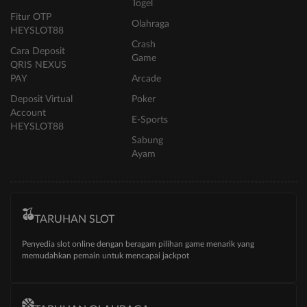
Togel
Fitur OTP
Olahraga
HEYSLOT88
Crash
Cara Deposit
Game
QRIS NEXUS
PAY
Arcade
Deposit Virtual
Poker
Account
E-Sports
HEYSLOT88
Sabung
Ayam
TARUHAN SLOT
Penyedia slot online dengan beragam pilihan game menarik yang
memudahkan pemain untuk mencapai jackpot